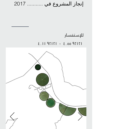
إنجاز المشروع في ........... 2017
للإستفسار
٩٢١٢١ ٤٠١١
-
٩٢١٢١ ٤٠٥٥
realestate@alkhorayef.com
المشغل:
تصميم:
إشراف: