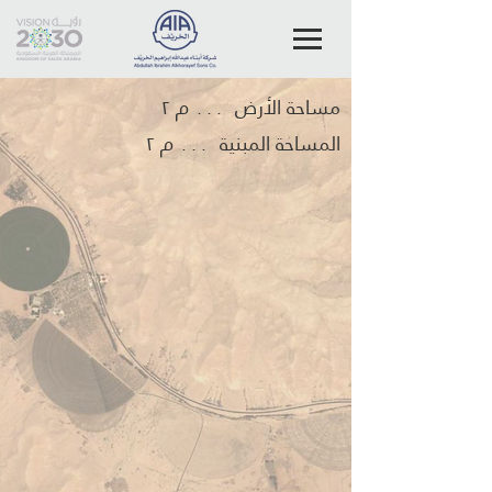
مساحة الأرض
٠٠٠ م ٢
المساحة المبنية
٠٠٠ م ٢